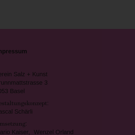
mpressum
erein Salz + Kunst
runnmattstrasse 3
053 Basel
estaltungskonzept
:
ascal Schärli
msetzung
:
ario Kaiser, Wenzel Orland