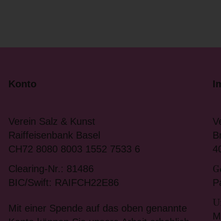
Konto
I
Verein Salz & Kunst
V
Raiffeisenbank Basel
B
CH72 8080 8003 1552 7533 6
4
G
Clearing-Nr.: 81486
BIC/Swift: RAIFCH22E86
P
U
Mit einer Spende auf das oben genannte
M