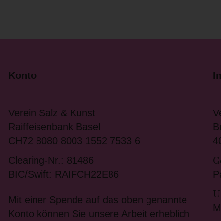
Konto
I
Verein Salz & Kunst
V
Raiffeisenbank Basel
B
CH72 8080 8003 1552 7533 6
4
G
Clearing-Nr.: 81486
BIC/Swift: RAIFCH22E86
P
U
Mit einer Spende auf das oben genannte
M
Konto können Sie unsere Arbeit erheblich