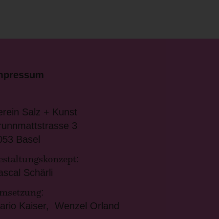
mpressum
erein Salz + Kunst
runnmattstrasse 3
053 Basel
estaltungskonzept
:
ascal Schärli
msetzung
:
ario Kaiser, Wenzel Orland