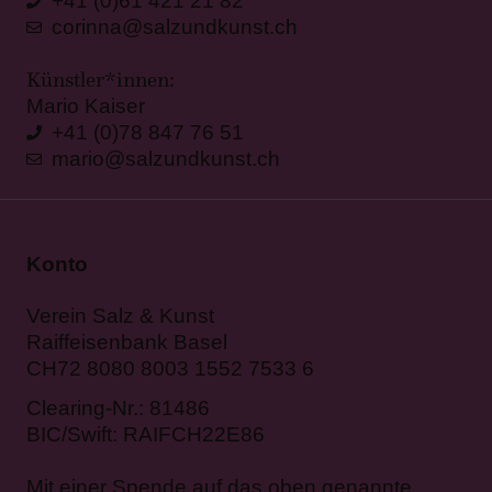
+41 (0)61 421 21 82
corinna@salzundkunst.ch
Künstler*innen:
Mario Kaiser
+41 (0)78 847 76 51
mario@salzundkunst.ch
Konto
Verein Salz & Kunst
Raiffeisenbank Basel
CH72 8080 8003 1552 7533 6
Clearing-Nr.: 81486
BIC/Swift: RAIFCH22E86
Mit einer Spende auf das oben genannte