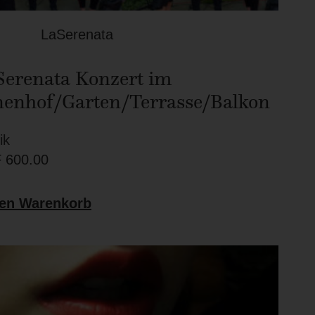
LaSerenata
Serenata Konzert im
nenhof/Garten/Terrasse/Balkon
ik
F
600.00
den Warenkorb