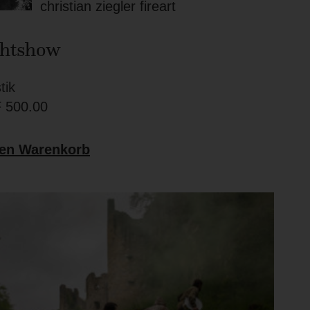
christian ziegler fireart
chtshow
tik
F
500.00
den Warenkorb