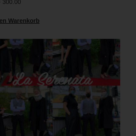
F
300.00
den Warenkorb