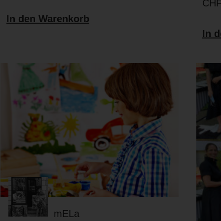
CH
In den Warenkorb
In 
mELa