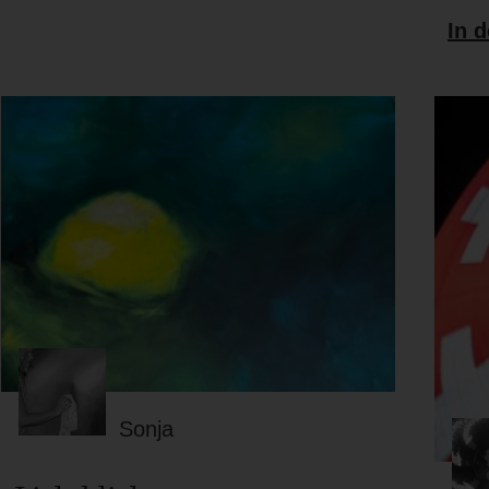
In 
Sonja